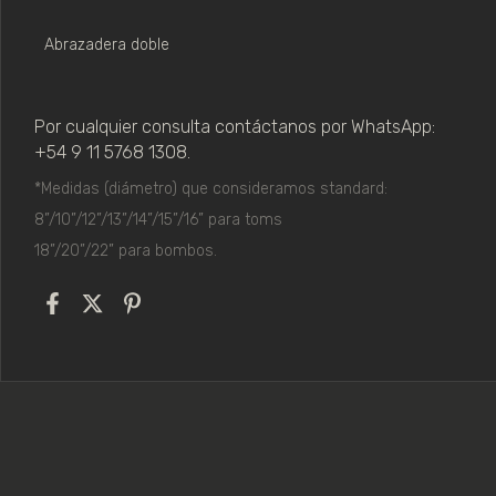
Abrazadera doble
Por cualquier consulta contáctanos por WhatsApp: 
+54 9 11 5768 1308.
*Medidas (diámetro) que consideramos standard:
8”/10”/12”/13”/14”/15”/16” para toms
18”/20”/22” para bombos. 