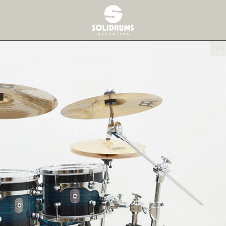
1
/
1