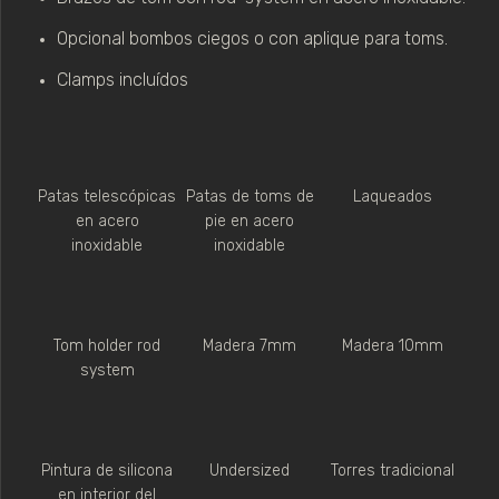
Opcional bombos ciegos o con aplique para toms.
Clamps incluídos
Patas telescópicas
Patas de toms de
Laqueados
en acero
pie en acero
inoxidable
inoxidable
Tom holder rod
Madera 7mm
Madera 10mm
system
Pintura de silicona
Undersized
Torres tradicional
en interior del