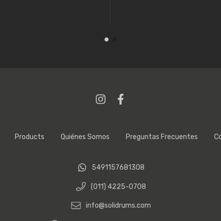
Products
Quiénes Somos
Preguntas Frecuentes
C
5491157681308
(011) 4225-0708
info@solidrums.com