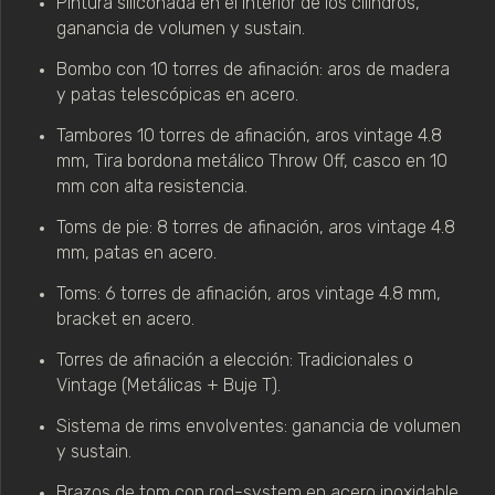
Pintura siliconada en el interior de los cilindros, 
ganancia de volumen y sustain.
Bombo con 10 torres de afinación: aros de madera 
y patas telescópicas en acero.
Tambores 10 torres de afinación, aros vintage 4.8 
mm, Tira bordona metálico Throw Off, casco en 10 
mm con alta resistencia.
Toms de pie: 8 torres de afinación, aros vintage 4.8 
mm, patas en acero.
Toms: 6 torres de afinación, aros vintage 4.8 mm, 
bracket en acero.
Torres de afinación a elección: Tradicionales o 
Vintage (Metálicas + Buje T).
Sistema de rims envolventes: ganancia de volumen 
y sustain.
Brazos de tom con rod-system en acero inoxidable.