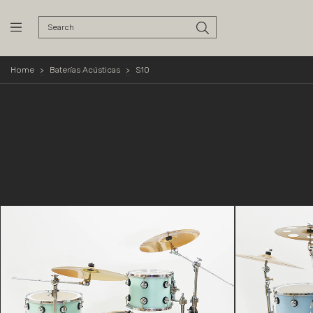
Home
>
Baterías Acústicas
>
S10