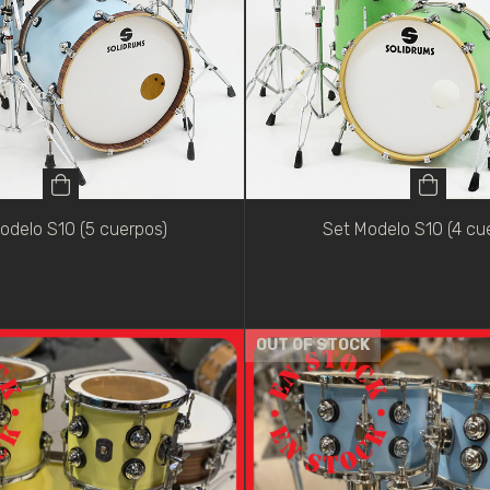
odelo S10 (5 cuerpos)
Set Modelo S10 (4 cu
OUT OF STOCK