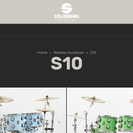
Home
>
Baterías Acústicas
>
S10
S10