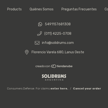
Products
Quiénes Somos
Preguntas Frecuentes
C
5491157681308
(011) 4225-0708
info@solidrums.com
Florencio Varela 680, Lanus Oeste
Consumers Defense. For claims
enter here.
/
Cancel your order