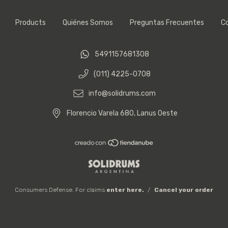
Products
Quiénes Somos
Preguntas Frecuentes
C
5491157681308
(011) 4225-0708
info@solidrums.com
Florencio Varela 680, Lanus Oeste
Consumers Defense. For claims
enter here.
/
Cancel your order