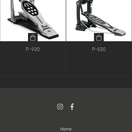
P-920
P-530
Home