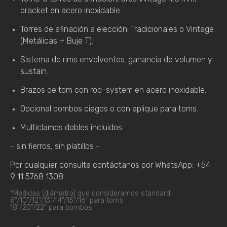
bracket en acero inoxidable.
Torres de afinación a elección: Tradicionales o Vintage 
(Metálicas + Buje T).
Sistema de rims envolventes: ganancia de volumen y 
sustain.
Brazos de tom con rod-system en acero inoxidable.
Opcional bombos ciegos o con aplique para toms.
Multiclamps dobles incluidos. 
- sin fierros, sin platillos -
Por cualquier consulta contáctanos por WhatsApp: +54 
9 11 5768 1308.
*Medidas (diámetro) que consideramos standard:
8”/10”/12”/13”/14”/15”/16” para toms
18”/20”/22” para bombos. 