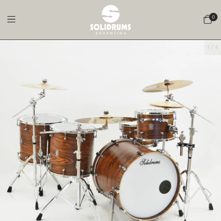
0
1
/
4