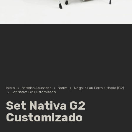
Inicio
>
Baterías Acústicas
>
Nativa
>
Nogal / Pau Ferro / Maple (G2)
>
Set Nativa G2 Customizado
Set Nativa G2
Customizado