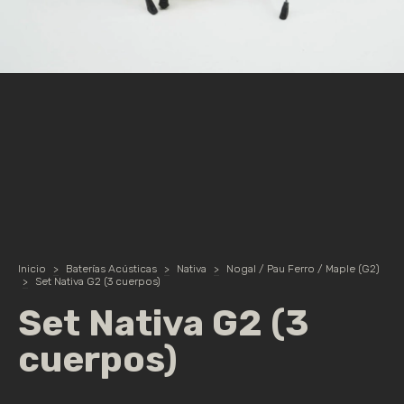
Inicio
>
Baterías Acústicas
>
Nativa
>
Nogal / Pau Ferro / Maple (G2)
>
Set Nativa G2 (3 cuerpos)
Set Nativa G2 (3
cuerpos)