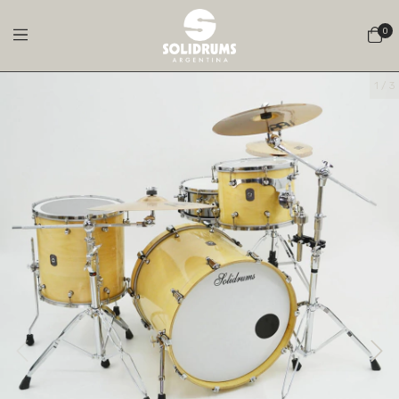
0
1
/
3