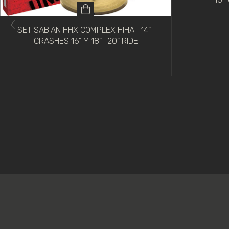
SET SABIAN HHX COMPLEX HIHAT 14"-
CRASHES 16" Y 18"- 20" RIDE