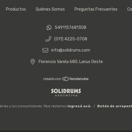
Productos
Quiénes Somos
Preguntas Frecuentes
Co
5491157681308
(011) 4225-0708
info@solidrums.com
Florencio Varela 680, Lanus Oeste
e las y los consumidores. Para reclamos
ingresá acá.
/
Botón de arrepen