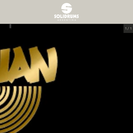
1
/
1