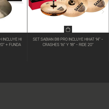
 INCLUYE HI
SET SABIAN B8 PRO INCLUYE HIHAT 14" -
20" + FUNDA
CRASHES 16" Y 18" - RIDE 20"