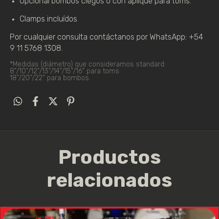
Opcional bombos ciegos o con aplique para toms.
Clamps incluídos
Por cualquier consulta contáctanos por WhatsApp: +54 
9 11 5768 1308.
*Medidas (diámetro) que consideramos standard:
8”/10”/12”/13”/14”/15”/16” para toms
18”/20”/22” para bombos. 
Productos
relacionados