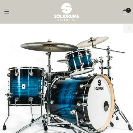
0
1
/
1