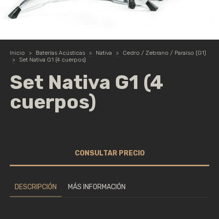
Inicio
>
Baterías Acústicas
>
Nativa
>
Cedro / Zebrano / Paraíso (G1)
>
Set Nativa G1 (4 cuerpos)
Set Nativa G1 (4
cuerpos)
DESCRIPCIÓN
MÁS INFORMACIÓN