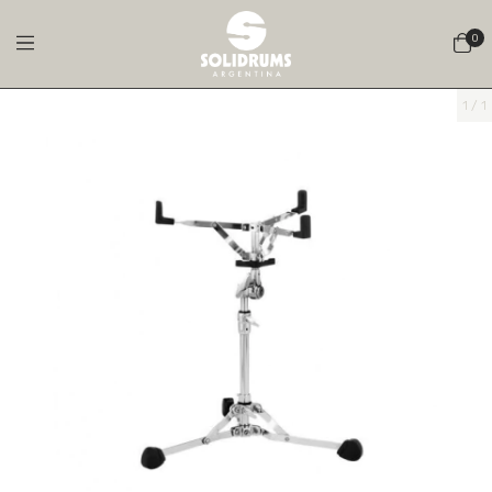
0
1
/
1