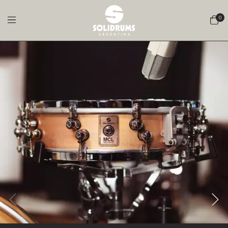
0
1
/
4