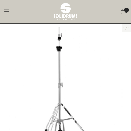
0
1
/
1