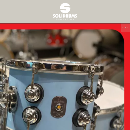
1
/
1