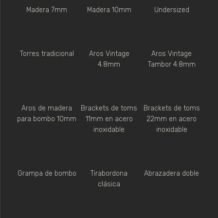
Madera 7mm
Madera 10mm
Undersized
Torres tradicional
Aros Vintage
Aros Vintage
4.8mm
Tambor 4.8mm
Aros de madera
Brackets de toms
Brackets de toms
para bombo 10mm
11mm en acero
22mm en acero
inoxidable
inoxidable
Grampa de bombo
Tirabordona
Abrazadera doble
clásica