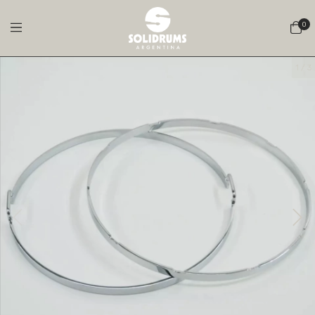
0
1
/
3