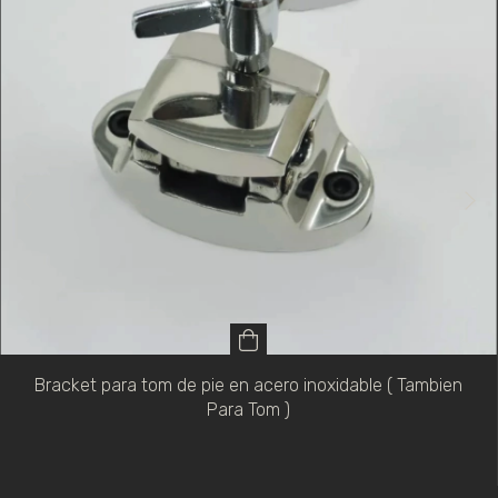
Bracket para tom de pie en acero inoxidable ( Tambien
Para Tom )